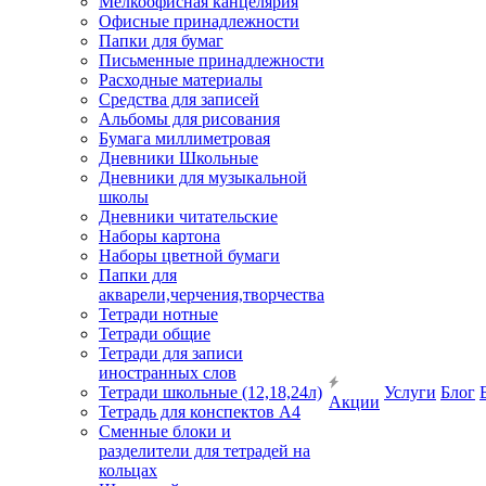
Мелкоофисная канцелярия
Офисные принадлежности
Папки для бумаг
Письменные принадлежности
Расходные материалы
Средства для записей
Альбомы для рисования
Бумага миллиметровая
Дневники Школьные
Дневники для музыкальной
школы
Дневники читательские
Наборы картона
Наборы цветной бумаги
Папки для
акварели,черчения,творчества
Тетради нотные
Тетради общие
Тетради для записи
иностранных слов
Тетради школьные (12,18,24л)
Услуги
Блог
Акции
Тетрадь для конспектов А4
Сменные блоки и
разделители для тетрадей на
кольцах