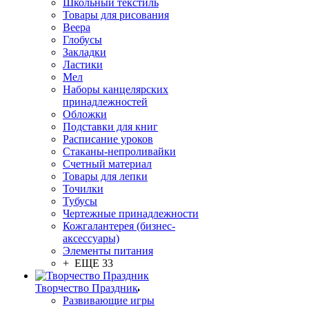
Школьный текстиль
Товары для рисования
Веера
Глобусы
Закладки
Ластики
Мел
Наборы канцелярских
принадлежностей
Обложки
Подставки для книг
Расписание уроков
Стаканы-непроливайки
Счетный материал
Товары для лепки
Точилки
Тубусы
Чертежные принадлежности
Кожгалантерея (бизнес-
аксессуары)
Элементы питания
+ ЕЩЕ 33
Творчество Праздник
Развивающие игры