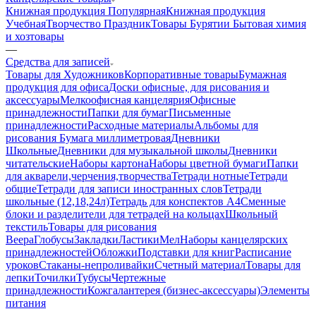
Книжная продукция Популярная
Книжная продукция
Учебная
Творчество Праздник
Товары Бурятии
Бытовая химия
и хозтовары
—
Средства для записей
Товары для Художников
Корпоративные товары
Бумажная
продукция для офиса
Доски офисные, для рисования и
аксессуары
Мелкоофисная канцелярия
Офисные
принадлежности
Папки для бумаг
Письменные
принадлежности
Расходные материалы
Альбомы для
рисования
Бумага миллиметровая
Дневники
Школьные
Дневники для музыкальной школы
Дневники
читательские
Наборы картона
Наборы цветной бумаги
Папки
для акварели,черчения,творчества
Тетради нотные
Тетради
общие
Тетради для записи иностранных слов
Тетради
школьные (12,18,24л)
Тетрадь для конспектов А4
Сменные
блоки и разделители для тетрадей на кольцах
Школьный
текстиль
Товары для рисования
Веера
Глобусы
Закладки
Ластики
Мел
Наборы канцелярских
принадлежностей
Обложки
Подставки для книг
Расписание
уроков
Стаканы-непроливайки
Счетный материал
Товары для
лепки
Точилки
Тубусы
Чертежные
принадлежности
Кожгалантерея (бизнес-аксессуары)
Элементы
питания
—