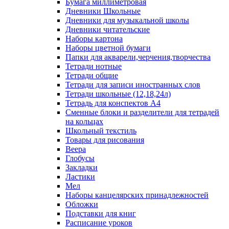
Бумага миллиметровая
Дневники Школьные
Дневники для музыкальной школы
Дневники читательские
Наборы картона
Наборы цветной бумаги
Папки для акварели,черчения,творчества
Тетради нотные
Тетради общие
Тетради для записи иностранных слов
Тетради школьные (12,18,24л)
Тетрадь для конспектов А4
Сменные блоки и разделители для тетрадей
на кольцах
Школьный текстиль
Товары для рисования
Веера
Глобусы
Закладки
Ластики
Мел
Наборы канцелярских принадлежностей
Обложки
Подставки для книг
Расписание уроков