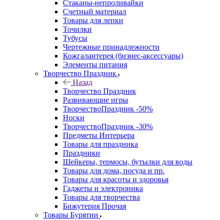
Стаканы-непроливайки
Счетный материал
Товары для лепки
Точилки
Тубусы
Чертежные принадлежности
Кожгалантерея (бизнес-аксессуары)
Элементы питания
Творчество Праздник
Назад
Творчество Праздник
Развивающие игры
ТворчествоПраздник -50%
Носки
ТворчествоПраздник -30%
Предметы Интерьера
Товары для праздника
Праздники
Шейкеры, термосы, бутылки для воды
Товары для дома, посуда и пр.
Товары для красоты и здоровья
Гаджеты и электроника
Товары для творчества
Бижутерия Прочая
Товары Бурятии