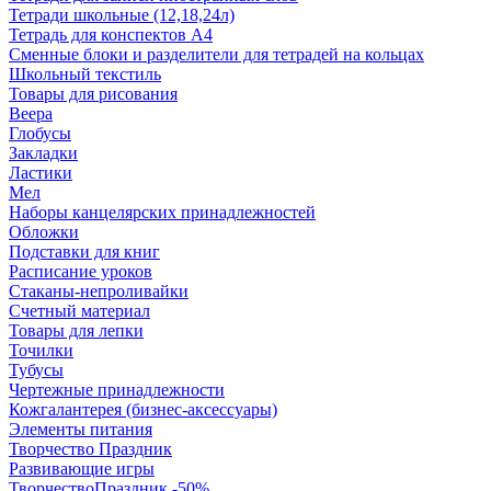
Тетради школьные (12,18,24л)
Тетрадь для конспектов А4
Сменные блоки и разделители для тетрадей на кольцах
Школьный текстиль
Товары для рисования
Веера
Глобусы
Закладки
Ластики
Мел
Наборы канцелярских принадлежностей
Обложки
Подставки для книг
Расписание уроков
Стаканы-непроливайки
Счетный материал
Товары для лепки
Точилки
Тубусы
Чертежные принадлежности
Кожгалантерея (бизнес-аксессуары)
Элементы питания
Творчество Праздник
Развивающие игры
ТворчествоПраздник -50%