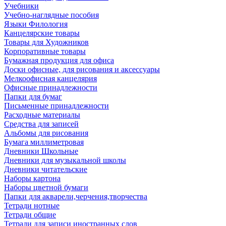
Учебники
Учебно-наглядные пособия
Языки Филология
Канцелярские товары
Товары для Художников
Корпоративные товары
Бумажная продукция для офиса
Доски офисные, для рисования и аксессуары
Мелкоофисная канцелярия
Офисные принадлежности
Папки для бумаг
Письменные принадлежности
Расходные материалы
Средства для записей
Альбомы для рисования
Бумага миллиметровая
Дневники Школьные
Дневники для музыкальной школы
Дневники читательские
Наборы картона
Наборы цветной бумаги
Папки для акварели,черчения,творчества
Тетради нотные
Тетради общие
Тетради для записи иностранных слов