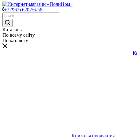
+7 (967) 620-56-56
Каталог
По всему сайту
По каталогу
К
Книжная продукция