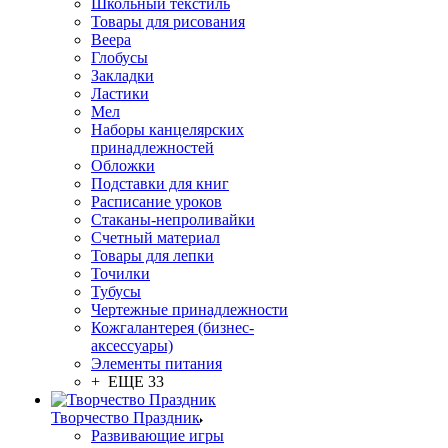
Школьный текстиль
Товары для рисования
Веера
Глобусы
Закладки
Ластики
Мел
Наборы канцелярских
принадлежностей
Обложки
Подставки для книг
Расписание уроков
Стаканы-непроливайки
Счетный материал
Товары для лепки
Точилки
Тубусы
Чертежные принадлежности
Кожгалантерея (бизнес-
аксессуары)
Элементы питания
+ ЕЩЕ 33
Творчество Праздник
Развивающие игры