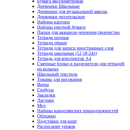
Бумага миллиметровая
Дневники Школьные
Дневники для музыкальной школы
Дневники читательские
Наборы картона
Наборы цветной бумаги
Папки для акварели,черчения,творчества
Тетради нотные
Тетради общие
Тетради для записи иностранных слов
Тетради школьные (12,18,24л)
Тетрадь для конспектов А4
Сменные блоки и разделители для тетрадей
на кольцах
Школьный текстиль
Товары для рисования
Веера
Глобусы
Закладки
Ластики
Мел
Наборы канцелярских принадлежностей
Обложки
Подставки для книг
Расписание уроков