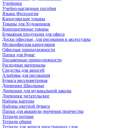
Учебники
Учебно-наглядные пособия
Языки Филология
Канцелярские товары
Товары для Художников
Корпоративные товары
Бумажная продукция для офиса
Доски офисные, для рисования и аксессуары
Мелкоофисная канцелярия
Офисные принадлежности
Папки для бумаг
Письменные принадлежности
Расходные материалы
Средства для записей
Альбомы для рисования
Бумага миллиметровая
Дневники Школьные
Дневники для музыкальной школы
Дневники читательские
Наборы картона
Наборы цветной бумаги
Папки для акварели,черчения,творчества
Тетради нотные
Тетради общие
Тетради для записи иностранных слов