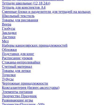
Тетради школьные (12,18,24л)
Тетрадь для конспектов А4
Сменные блоки и разделители для тетрадей на кольцах
Школьный текстиль
Товары для рисования
Веера
Глобусы
Закладки
Ластики
Мел
Наборы канцелярских принадлежностей
Обложки
Подставки для книг
Расписание уроков
Стаканы-непроливайки
Счетный материал
Товары для лепки
Точилки
Тубусы
Чертежные принадлежности
Кожгалантерея (бизнес-аксессуары)
Элементы питания
Творчество Праздник
Развивающие игры
ТворчествоПраздник -50%