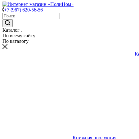
+7 (967) 620-56-56
Каталог
По всему сайту
По каталогу
К
Книжная продукция