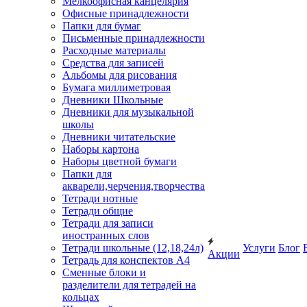
Мелкоофисная канцелярия
Офисные принадлежности
Папки для бумаг
Письменные принадлежности
Расходные материалы
Средства для записей
Альбомы для рисования
Бумага миллиметровая
Дневники Школьные
Дневники для музыкальной
школы
Дневники читательские
Наборы картона
Наборы цветной бумаги
Папки для
акварели,черчения,творчества
Тетради нотные
Тетради общие
Тетради для записи
иностранных слов
Тетради школьные (12,18,24л)
Услуги
Блог
Акции
Тетрадь для конспектов А4
Сменные блоки и
разделители для тетрадей на
кольцах