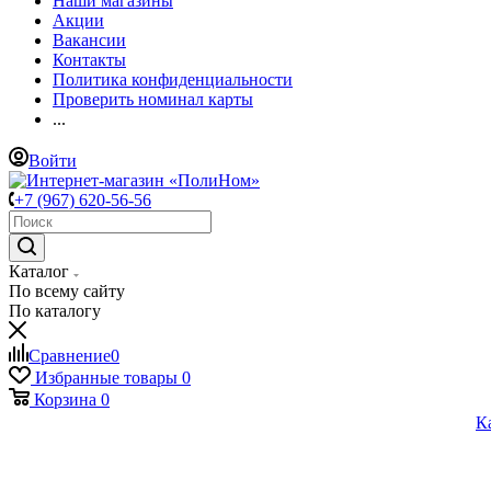
Наши магазины
Акции
Вакансии
Контакты
Политика конфиденциальности
Проверить номинал карты
...
Войти
+7 (967) 620-56-56
Каталог
По всему сайту
По каталогу
Сравнение
0
Избранные товары
0
Корзина
0
К