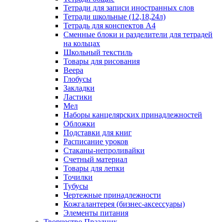
Тетради для записи иностранных слов
Тетради школьные (12,18,24л)
Тетрадь для конспектов А4
Сменные блоки и разделители для тетрадей
на кольцах
Школьный текстиль
Товары для рисования
Веера
Глобусы
Закладки
Ластики
Мел
Наборы канцелярских принадлежностей
Обложки
Подставки для книг
Расписание уроков
Стаканы-непроливайки
Счетный материал
Товары для лепки
Точилки
Тубусы
Чертежные принадлежности
Кожгалантерея (бизнес-аксессуары)
Элементы питания
Творчество Праздник