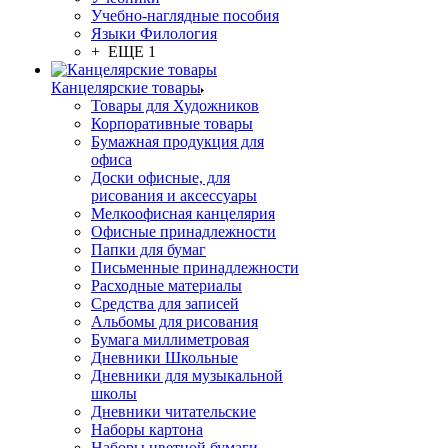
Учебно-наглядные пособия
Языки Филология
+ ЕЩЕ 1
Канцелярские товары
Товары для Художников
Корпоративные товары
Бумажная продукция для
офиса
Доски офисные, для
рисования и аксессуары
Мелкоофисная канцелярия
Офисные принадлежности
Папки для бумаг
Письменные принадлежности
Расходные материалы
Средства для записей
Альбомы для рисования
Бумага миллиметровая
Дневники Школьные
Дневники для музыкальной
школы
Дневники читательские
Наборы картона
Наборы цветной бумаги