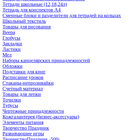
Тетради школьные (12,18,24л)
Тетрадь для конспектов А4
Сменные блоки и разделители для тетрадей на кольцах
Школьный текстиль
Товары для рисования
Веера
Глобусы
Закладки
Ластики
Мел
Наборы канцелярских принадлежностей
Обложки
Подставки для книг
Расписание уроков
Стаканы-непроливайки
Счетный материал
Товары для лепки
Точилки
Тубусы
Чертежные принадлежности
Кожгалантерея (бизнес-аксессуары)
Элементы питания
Творчество Праздник
Развивающие игры
ТворчествоПраздник -50%