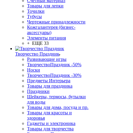
Счетный материал
Товары для лепки
Точилки
Тубусы
Чертежные принадлежности
Кожгалантерея (бизнес-
аксессуары)
Элементы питания
+ ЕЩЕ 33
Творчество Праздник
Развивающие игры
ТворчествоПраздник -50%
Носки
ТворчествоПраздник -30%
Предметы Интерьера
Товары для праздника
Праздники
Шейкеры, термосы, бутылки
для воды
Товары для дома, посуда и пр.
Товары для красоты и
здоровья
Гаджеты и электроника
Товары для творчества