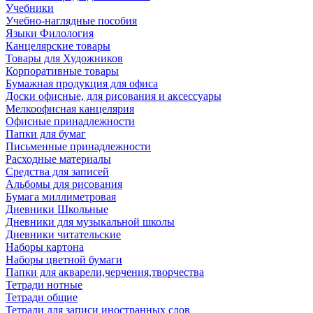
Учебники
Учебно-наглядные пособия
Языки Филология
Канцелярские товары
Товары для Художников
Корпоративные товары
Бумажная продукция для офиса
Доски офисные, для рисования и аксессуары
Мелкоофисная канцелярия
Офисные принадлежности
Папки для бумаг
Письменные принадлежности
Расходные материалы
Средства для записей
Альбомы для рисования
Бумага миллиметровая
Дневники Школьные
Дневники для музыкальной школы
Дневники читательские
Наборы картона
Наборы цветной бумаги
Папки для акварели,черчения,творчества
Тетради нотные
Тетради общие
Тетради для записи иностранных слов