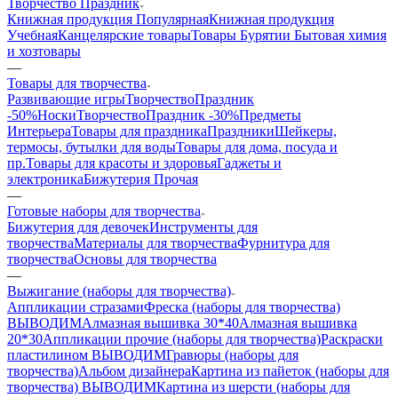
Творчество Праздник
Книжная продукция Популярная
Книжная продукция
Учебная
Канцелярские товары
Товары Бурятии
Бытовая химия
и хозтовары
—
Товары для творчества
Развивающие игры
ТворчествоПраздник
-50%
Носки
ТворчествоПраздник -30%
Предметы
Интерьера
Товары для праздника
Праздники
Шейкеры,
термосы, бутылки для воды
Товары для дома, посуда и
пр.
Товары для красоты и здоровья
Гаджеты и
электроника
Бижутерия Прочая
—
Готовые наборы для творчества
Бижутерия для девочек
Инструменты для
творчества
Материалы для творчества
Фурнитура для
творчества
Основы для творчества
—
Выжигание (наборы для творчества)
Аппликации стразами
Фреска (наборы для творчества)
ВЫВОДИМ
Алмазная вышивка 30*40
Алмазная вышивка
20*30
Аппликации прочие (наборы для творчества)
Раскраски
пластилином ВЫВОДИМ
Гравюры (наборы для
творчества)
Альбом дизайнера
Картина из пайеток (наборы для
творчества) ВЫВОДИМ
Картина из шерсти (наборы для