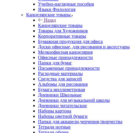
Учебно-наглядные пособия
Языки Филология
Канцелярские товары
Назад
Канцелярские товары
Товары для Художников
Корпоративные товары
Бумажная продукция для офиса
Доски офисные, для рисования и аксессуары
Мелкоофисная канцелярия
Офисные принадлежности
Папки для бумаг
Письменные принадлежности
Расходные материалы
Средства для записей
Альбомы для рисования
Бумага миллиметровая
Дневники Школьные
Дневники для музыкальной школы
Дневники читательские
Наборы картона
Наборы цветной бумаги
Папки для акварели,черчения,творчества
Тетради нотные
Тетради общие