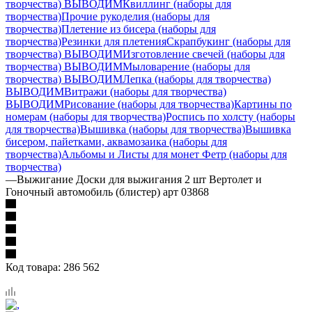
творчества) ВЫВОДИМ
Квиллинг (наборы для
творчества)
Прочие рукоделия (наборы для
творчества)
Плетение из бисера (наборы для
творчества)
Резинки для плетения
Скрапбукинг (наборы для
творчества) ВЫВОДИМ
Изготовление свечей (наборы для
творчества) ВЫВОДИМ
Мыловарение (наборы для
творчества) ВЫВОДИМ
Лепка (наборы для творчества)
ВЫВОДИМ
Витражи (наборы для творчества)
ВЫВОДИМ
Рисование (наборы для творчества)
Картины по
номерам (наборы для творчества)
Роспись по холсту (наборы
для творчества)
Вышивка (наборы для творчества)
Вышивка
бисером, пайетками, аквамозаика (наборы для
творчества)
Альбомы и Листы для монет
Фетр (наборы для
творчества)
—
Выжигание Доски для выжигания 2 шт Вертолет и
Гоночный автомобиль (блистер) арт 03868
Код товара:
286 562