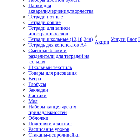
Папки для
акварели,черчения,творчества
Тетради нотные
Тетради общие
Тетради для записи
иностранных слов
Тетради школьные (12,18,24л)
Услуги
Блог
Акции
Тетрадь для конспектов А4
Сменные блоки и
разделители для тетрадей на
кольцах
Школьный текстиль
Товары для рисования
Веера
Глобусы
Закладки
Ластики
Мел
Наборы канцелярских
принадлежностей
Обложки
Подставки для книг
Расписание уроков
Стаканы-непроливайки