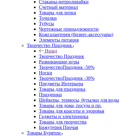
Стаканы-непроливайки
Счетный материал
Товары для лепки
Точилки
Тубусы
Чертежные принадлежности
Кожгалантерея (бизнес-аксессуары)
Элементы питания
Творчество Праздник
Назад
Творчество Праздник
Развивающие игры
ТворчествоПраздник -50%
Носки
ТворчествоПраздник -30%
Предметы Интерьера
Товары для праздника
Праздники
Шейкеры, термосы, бутылки для воды
Товары для дома, посуда и пр.
Товары для красоты и здоровья
Гаджеты и электроника
Товары для творчества
Бижутерия Прочая
Товары Бурятии