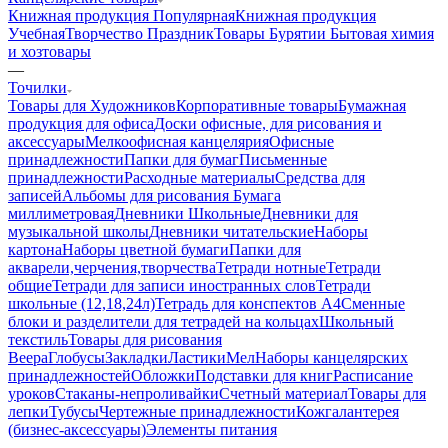
Книжная продукция Популярная
Книжная продукция
Учебная
Творчество Праздник
Товары Бурятии
Бытовая химия
и хозтовары
—
Точилки
Товары для Художников
Корпоративные товары
Бумажная
продукция для офиса
Доски офисные, для рисования и
аксессуары
Мелкоофисная канцелярия
Офисные
принадлежности
Папки для бумаг
Письменные
принадлежности
Расходные материалы
Средства для
записей
Альбомы для рисования
Бумага
миллиметровая
Дневники Школьные
Дневники для
музыкальной школы
Дневники читательские
Наборы
картона
Наборы цветной бумаги
Папки для
акварели,черчения,творчества
Тетради нотные
Тетради
общие
Тетради для записи иностранных слов
Тетради
школьные (12,18,24л)
Тетрадь для конспектов А4
Сменные
блоки и разделители для тетрадей на кольцах
Школьный
текстиль
Товары для рисования
Веера
Глобусы
Закладки
Ластики
Мел
Наборы канцелярских
принадлежностей
Обложки
Подставки для книг
Расписание
уроков
Стаканы-непроливайки
Счетный материал
Товары для
лепки
Тубусы
Чертежные принадлежности
Кожгалантерея
(бизнес-аксессуары)
Элементы питания
—