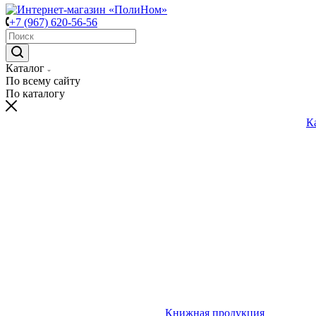
+7 (967) 620-56-56
Каталог
По всему сайту
По каталогу
К
Книжная продукция