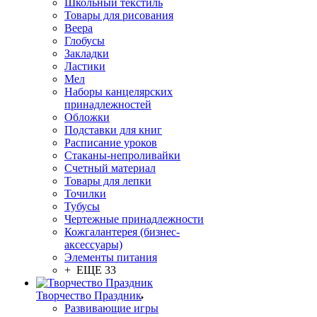
Школьный текстиль
Товары для рисования
Веера
Глобусы
Закладки
Ластики
Мел
Наборы канцелярских
принадлежностей
Обложки
Подставки для книг
Расписание уроков
Стаканы-непроливайки
Счетный материал
Товары для лепки
Точилки
Тубусы
Чертежные принадлежности
Кожгалантерея (бизнес-
аксессуары)
Элементы питания
+ ЕЩЕ 33
Творчество Праздник
Развивающие игры