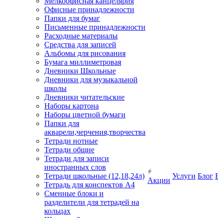
Мелкоофисная канцелярия
Офисные принадлежности
Папки для бумаг
Письменные принадлежности
Расходные материалы
Средства для записей
Альбомы для рисования
Бумага миллиметровая
Дневники Школьные
Дневники для музыкальной
школы
Дневники читательские
Наборы картона
Наборы цветной бумаги
Папки для
акварели,черчения,творчества
Тетради нотные
Тетради общие
Тетради для записи
иностранных слов
Тетради школьные (12,18,24л)
Услуги
Блог
Акции
Тетрадь для конспектов А4
Сменные блоки и
разделители для тетрадей на
кольцах