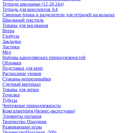
Тетради школьные (12,18,24л)
Тетрадь для конспектов А4
Сменные блоки и разделители для тетрадей на кольцах
Школьный текстиль
Товары для рисования
Веера
Глобусы
Закладки
Ластики
Мел
Наборы канцелярских принадлежностей
Обложки
Подставки для книг
Расписание уроков
Стаканы-непроливайки
Счетный материал
Товары для лепки
Точилки
Тубусы
Чертежные принадлежности
Кожгалантерея (бизнес-аксессуары)
Элементы питания
Творчество Праздник
Развивающие игры
ТворчествоПраздник -50%