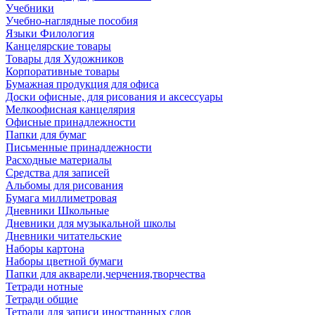
Учебники
Учебно-наглядные пособия
Языки Филология
Канцелярские товары
Товары для Художников
Корпоративные товары
Бумажная продукция для офиса
Доски офисные, для рисования и аксессуары
Мелкоофисная канцелярия
Офисные принадлежности
Папки для бумаг
Письменные принадлежности
Расходные материалы
Средства для записей
Альбомы для рисования
Бумага миллиметровая
Дневники Школьные
Дневники для музыкальной школы
Дневники читательские
Наборы картона
Наборы цветной бумаги
Папки для акварели,черчения,творчества
Тетради нотные
Тетради общие
Тетради для записи иностранных слов