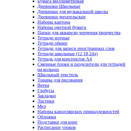
Бумага миллиметровая
Дневники Школьные
Дневники для музыкальной школы
Дневники читательские
Наборы картона
Наборы цветной бумаги
Папки для акварели,черчения,творчества
Тетради нотные
Тетради общие
Тетради для записи иностранных слов
Тетради школьные (12,18,24л)
Тетрадь для конспектов А4
Сменные блоки и разделители для тетрадей
на кольцах
Школьный текстиль
Товары для рисования
Веера
Глобусы
Закладки
Ластики
Мел
Наборы канцелярских принадлежностей
Обложки
Подставки для книг
Расписание уроков