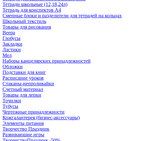
Тетради школьные (12,18,24л)
Тетрадь для конспектов А4
Сменные блоки и разделители для тетрадей на кольцах
Школьный текстиль
Товары для рисования
Веера
Глобусы
Закладки
Ластики
Мел
Наборы канцелярских принадлежностей
Обложки
Подставки для книг
Расписание уроков
Стаканы-непроливайки
Счетный материал
Товары для лепки
Точилки
Тубусы
Чертежные принадлежности
Кожгалантерея (бизнес-аксессуары)
Элементы питания
Творчество Праздник
Развивающие игры
ТворчествоПраздник -50%