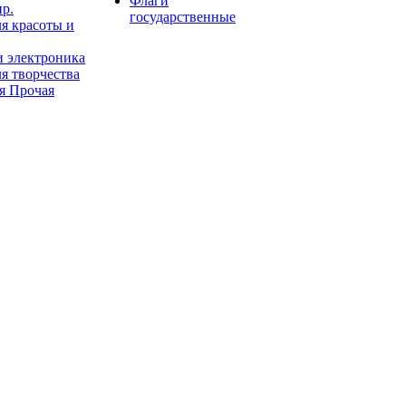
Флаги
пр.
государственные
я красоты и
и электроника
я творчества
я Прочая