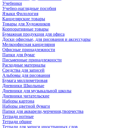
Учебники
Учебно-наглядные пособия
Языки Филология
Канцелярские товары
Товары для Художников
Корпоративные товары
Бумажная продукция для офиса
Доски офисные, для рисования и аксессуары
Мелкоофисная канцелярия
Офисные принадлежности
Папки для бумаг
Письменные принадлежности
Расходные материалы
Средства для записей
Альбомы для рисования
Бумага миллиметровая
Дневники Школьные
Дневники для музыкальной школы
Дневники читательские
Наборы картона
Наборы цветной бумаги
Папки для акварели,черчения,творчества
Тетради нотные
Тетради общие
Тетради для записи иностранных слов