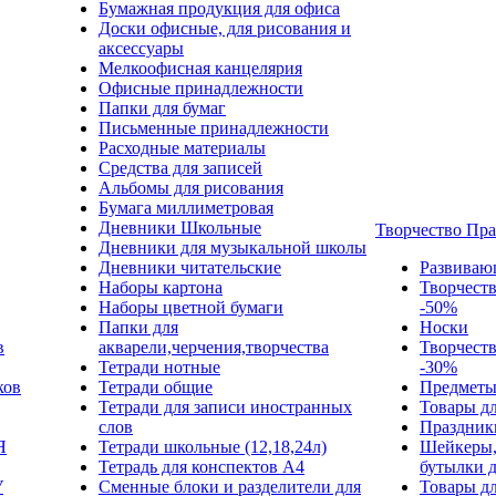
Бумажная продукция для офиса
Доски офисные, для рисования и
аксессуары
Мелкоофисная канцелярия
Офисные принадлежности
Папки для бумаг
Письменные принадлежности
Расходные материалы
Средства для записей
Альбомы для рисования
Бумага миллиметровая
Дневники Школьные
Творчество Пр
Дневники для музыкальной школы
Дневники читательские
Развиваю
Наборы картона
Творчест
Наборы цветной бумаги
-50%
Папки для
Носки
в
акварели,черчения,творчества
Творчест
Тетради нотные
-30%
ков
Тетради общие
Предметы
Тетради для записи иностранных
Товары дл
слов
Праздник
Я
Тетради школьные (12,18,24л)
Шейкеры,
Тетрадь для конспектов А4
бутылки 
У
Сменные блоки и разделители для
Товары дл