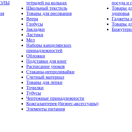
КОЛЫ
тетрадей на кольцах
посуда и 
Школьный текстиль
Товары дл
ия
Товары для рисования
здоровья
Веера
Гаджеты 
Глобусы
Товары дл
Закладки
Бижутери
Ластики
Мел
Наборы канцелярских
принадлежностей
Обложки
Подставки для книг
Расписание уроков
Стаканы-непроливайки
Счетный материал
Товары для лепки
Точилки
Тубусы
Чертежные принадлежности
Кожгалантерея (бизнес-аксессуары)
Элементы питания