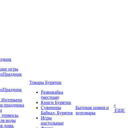
аздник
щие игры
воПраздник
Товары Бурятии
воПраздник
Развивайка
(местная)
 Интерьера
Книги Бурятии
я праздника
+
Сувениры
Бытовая химия и
и
ЕЩЕ
Байкал, Бурятия
хозтовары
 термосы,
Игры
для воды
настольные
я дома,