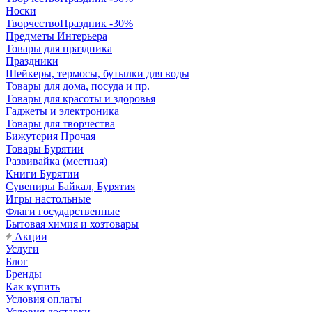
Носки
ТворчествоПраздник -30%
Предметы Интерьера
Товары для праздника
Праздники
Шейкеры, термосы, бутылки для воды
Товары для дома, посуда и пр.
Товары для красоты и здоровья
Гаджеты и электроника
Товары для творчества
Бижутерия Прочая
Товары Бурятии
Развивайка (местная)
Книги Бурятии
Сувениры Байкал, Бурятия
Игры настольные
Флаги государственные
Бытовая химия и хозтовары
Акции
Услуги
Блог
Бренды
Как купить
Условия оплаты
Условия доставки