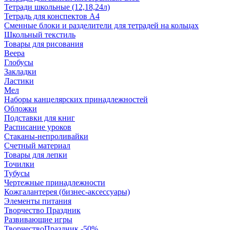
Тетради школьные (12,18,24л)
Тетрадь для конспектов А4
Сменные блоки и разделители для тетрадей на кольцах
Школьный текстиль
Товары для рисования
Веера
Глобусы
Закладки
Ластики
Мел
Наборы канцелярских принадлежностей
Обложки
Подставки для книг
Расписание уроков
Стаканы-непроливайки
Счетный материал
Товары для лепки
Точилки
Тубусы
Чертежные принадлежности
Кожгалантерея (бизнес-аксессуары)
Элементы питания
Творчество Праздник
Развивающие игры
ТворчествоПраздник -50%