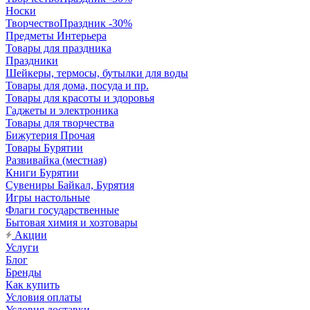
Носки
ТворчествоПраздник -30%
Предметы Интерьера
Товары для праздника
Праздники
Шейкеры, термосы, бутылки для воды
Товары для дома, посуда и пр.
Товары для красоты и здоровья
Гаджеты и электроника
Товары для творчества
Бижутерия Прочая
Товары Бурятии
Развивайка (местная)
Книги Бурятии
Сувениры Байкал, Бурятия
Игры настольные
Флаги государственные
Бытовая химия и хозтовары
Акции
Услуги
Блог
Бренды
Как купить
Условия оплаты
Условия доставки