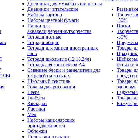
Дневники для музыкальной школы
Дневники читательские
Развиваю
Наборы картона
Творчест
Наборы цветной бумаги
-50%
Папки для
Носки
в
акварели,черчения,творчества
Творчест
Тетради нотные
-30%
ков
Тетради общие
Предметы
Тетради для записи иностранных
Товары дл
слов
Праздник
Я
Тетради школьные (12,18,24л)
Шейкеры,
Тетрадь для конспектов А4
бутылки 
У
Сменные блоки и разделители для
Товары дл
КОЛЫ
тетрадей на кольцах
посуда и 
Школьный текстиль
Товары дл
ия
Товары для рисования
здоровья
Веера
Гаджеты 
Глобусы
Товары дл
Закладки
Бижутери
Ластики
Мел
Наборы канцелярских
принадлежностей
Обложки
Подставки для книг