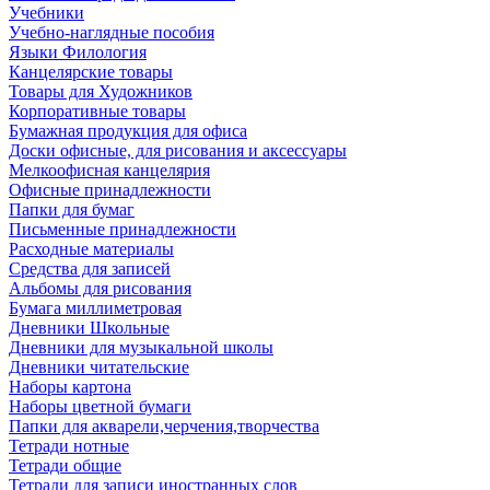
Учебники
Учебно-наглядные пособия
Языки Филология
Канцелярские товары
Товары для Художников
Корпоративные товары
Бумажная продукция для офиса
Доски офисные, для рисования и аксессуары
Мелкоофисная канцелярия
Офисные принадлежности
Папки для бумаг
Письменные принадлежности
Расходные материалы
Средства для записей
Альбомы для рисования
Бумага миллиметровая
Дневники Школьные
Дневники для музыкальной школы
Дневники читательские
Наборы картона
Наборы цветной бумаги
Папки для акварели,черчения,творчества
Тетради нотные
Тетради общие
Тетради для записи иностранных слов