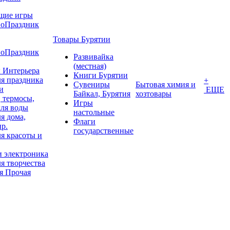
щие игры
воПраздник
Товары Бурятии
воПраздник
Развивайка
(местная)
 Интерьера
Книги Бурятии
я праздника
+
Сувениры
Бытовая химия и
и
ЕЩЕ
Байкал, Бурятия
хозтовары
 термосы,
Игры
для воды
настольные
я дома,
Флаги
пр.
государственные
я красоты и
и электроника
я творчества
я Прочая