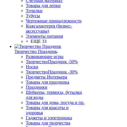
Счетный материал
Товары для лепки
Точилки
Тубусы
Чертежные принадлежности
Кожгалантерея (бизнес-
аксессуары)
Элементы питания
+ ЕЩЕ 33
Творчество Праздник
Развивающие игры
ТворчествоПраздник -50%
Носки
ТворчествоПраздник -30%
Предметы Интерьера
Товары для праздника
Праздники
Шейкеры, термосы, бутылки
для воды
Товары для дома, посуда и пр.
Товары для красоты и
здоровья
Гаджеты и электроника
Товары для творчества