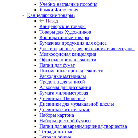
Учебно-наглядные пособия
Языки Филология
Канцелярские товары
Назад
Канцелярские товары
Товары для Художников
Корпоративные товары
Бумажная продукция для офиса
Доски офисные, для рисования и аксессуары
Мелкоофисная канцелярия
Офисные принадлежности
Папки для бумаг
Письменные принадлежности
Расходные материалы
Средства для записей
Альбомы для рисования
Бумага миллиметровая
Дневники Школьные
Дневники для музыкальной школы
Дневники читательские
Наборы картона
Наборы цветной бумаги
Папки для акварели,черчения,творчества
Тетради нотные
Тетради общие