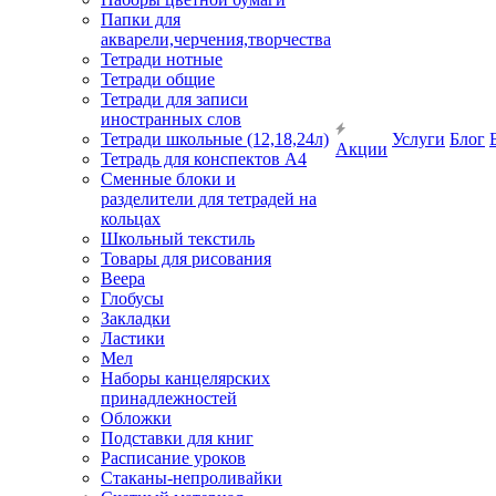
Папки для
акварели,черчения,творчества
Тетради нотные
Тетради общие
Тетради для записи
иностранных слов
Тетради школьные (12,18,24л)
Услуги
Блог
Акции
Тетрадь для конспектов А4
Сменные блоки и
разделители для тетрадей на
кольцах
Школьный текстиль
Товары для рисования
Веера
Глобусы
Закладки
Ластики
Мел
Наборы канцелярских
принадлежностей
Обложки
Подставки для книг
Расписание уроков
Стаканы-непроливайки