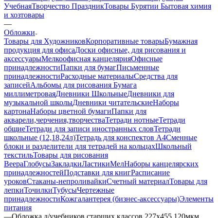
Учебная
Творчество Праздник
Товары Бурятии
Бытовая химия
и хозтовары
—
Обложки
Товары для Художников
Корпоративные товары
Бумажная
продукция для офиса
Доски офисные, для рисования и
аксессуары
Мелкоофисная канцелярия
Офисные
принадлежности
Папки для бумаг
Письменные
принадлежности
Расходные материалы
Средства для
записей
Альбомы для рисования
Бумага
миллиметровая
Дневники Школьные
Дневники для
музыкальной школы
Дневники читательские
Наборы
картона
Наборы цветной бумаги
Папки для
акварели,черчения,творчества
Тетради нотные
Тетради
общие
Тетради для записи иностранных слов
Тетради
школьные (12,18,24л)
Тетрадь для конспектов А4
Сменные
блоки и разделители для тетрадей на кольцах
Школьный
текстиль
Товары для рисования
Веера
Глобусы
Закладки
Ластики
Мел
Наборы канцелярских
принадлежностей
Подставки для книг
Расписание
уроков
Стаканы-непроливайки
Счетный материал
Товары для
лепки
Точилки
Тубусы
Чертежные
принадлежности
Кожгалантерея (бизнес-аксессуары)
Элементы
питания
—
Обложка д/учебников старших классов 227х455 120мкм