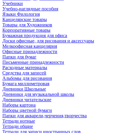
Учебники
Учебно-наглядные пособия
Языки Филология
Канцелярские товары
Товары для Художников
Корпоративные товары
Бумажная продукция для офиса
Доски офисные, для рисования и аксессуары
Мелкоофисная канцелярия
Офисные принадлежности
Папки для бумаг
Письменные принадлежности
Расходные материалы
Средства для записей
Альбомы для рисования
Бумага миллиметровая
Дневники Школьные
Дневники для музыкальной школы
Дневники читательские
Наборы картона
Наборы цветной бумаги
Папки для акварели,черчения,творчества
Тетради нотные
Тетради общие
Тетради для записи иностранных слов