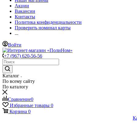
Наши магазины
Акции
Вакансии
Контакты
Политика конфиденциальности
Проверить номинал карты
...
Войти
+7 (967) 620-56-56
Каталог
По всему сайту
По каталогу
Сравнение
0
Избранные товары
0
Корзина
0
К