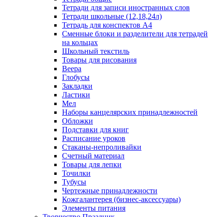
Тетради для записи иностранных слов
Тетради школьные (12,18,24л)
Тетрадь для конспектов А4
Сменные блоки и разделители для тетрадей
на кольцах
Школьный текстиль
Товары для рисования
Веера
Глобусы
Закладки
Ластики
Мел
Наборы канцелярских принадлежностей
Обложки
Подставки для книг
Расписание уроков
Стаканы-непроливайки
Счетный материал
Товары для лепки
Точилки
Тубусы
Чертежные принадлежности
Кожгалантерея (бизнес-аксессуары)
Элементы питания
Творчество Праздник