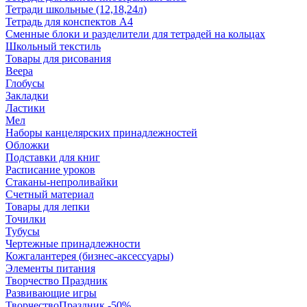
Тетради школьные (12,18,24л)
Тетрадь для конспектов А4
Сменные блоки и разделители для тетрадей на кольцах
Школьный текстиль
Товары для рисования
Веера
Глобусы
Закладки
Ластики
Мел
Наборы канцелярских принадлежностей
Обложки
Подставки для книг
Расписание уроков
Стаканы-непроливайки
Счетный материал
Товары для лепки
Точилки
Тубусы
Чертежные принадлежности
Кожгалантерея (бизнес-аксессуары)
Элементы питания
Творчество Праздник
Развивающие игры
ТворчествоПраздник -50%