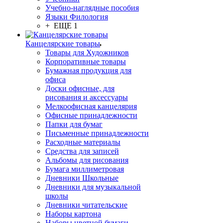
Учебно-наглядные пособия
Языки Филология
+ ЕЩЕ 1
Канцелярские товары
Товары для Художников
Корпоративные товары
Бумажная продукция для
офиса
Доски офисные, для
рисования и аксессуары
Мелкоофисная канцелярия
Офисные принадлежности
Папки для бумаг
Письменные принадлежности
Расходные материалы
Средства для записей
Альбомы для рисования
Бумага миллиметровая
Дневники Школьные
Дневники для музыкальной
школы
Дневники читательские
Наборы картона
Наборы цветной бумаги