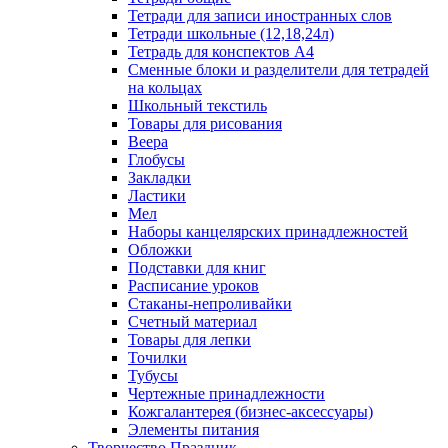
Тетради для записи иностранных слов
Тетради школьные (12,18,24л)
Тетрадь для конспектов А4
Сменные блоки и разделители для тетрадей
на кольцах
Школьный текстиль
Товары для рисования
Веера
Глобусы
Закладки
Ластики
Мел
Наборы канцелярских принадлежностей
Обложки
Подставки для книг
Расписание уроков
Стаканы-непроливайки
Счетный материал
Товары для лепки
Точилки
Тубусы
Чертежные принадлежности
Кожгалантерея (бизнес-аксессуары)
Элементы питания
Творчество Праздник