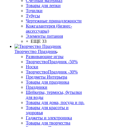
Счетный материал
Товары для лепки
Точилки
Тубусы
Чертежные принадлежности
Кожгалантерея (бизнес-
аксессуары)
Элементы питания
+ ЕЩЕ 33
Творчество Праздник
Развивающие игры
ТворчествоПраздник -50%
Носки
ТворчествоПраздник -30%
Предметы Интерьера
Товары для праздника
Праздники
Шейкеры, термосы, бутылки
для воды
Товары для дома, посуда и пр.
Товары для красоты и
здоровья
Гаджеты и электроника
Товары для творчества