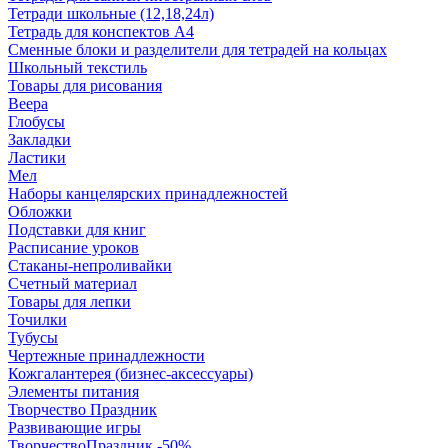
Тетради школьные (12,18,24л)
Тетрадь для конспектов А4
Сменные блоки и разделители для тетрадей на кольцах
Школьный текстиль
Товары для рисования
Веера
Глобусы
Закладки
Ластики
Мел
Наборы канцелярских принадлежностей
Обложки
Подставки для книг
Расписание уроков
Стаканы-непроливайки
Счетный материал
Товары для лепки
Точилки
Тубусы
Чертежные принадлежности
Кожгалантерея (бизнес-аксессуары)
Элементы питания
Творчество Праздник
Развивающие игры
ТворчествоПраздник -50%