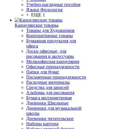
Учебно-наглядные пособия
Языки Филология
+ ЕЩЕ 1
Канцелярские товары
Товары для Художников
Корпоративные товары
Бумажная продукция для
офиса
Доски офисные, для
рисования и аксессуары
Мелкоофисная канцелярия
Офисные принадлежности
Папки для бумаг
Письменные принадлежности
Расходные материалы
Средства для записей
Альбомы для рисования
Бумага миллиметровая
Дневники Школьные
Дневники для музыкальной
школы
Дневники читательские
Наборы картона
Наборы цветной бумаги