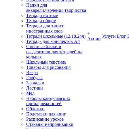
Папки для
акварели,черчения,творчества
Тетради нотные
Тетради общие
Тетради для записи
иностранных слов
Тетради школьные (12,18,24л)
Услуги
Блог
Акции
Тетрадь для конспектов А4
Сменные блоки и
разделители для тетрадей на
кольцах
Школьный текстиль
Товары для рисования
Веера
Глобусы
Закладки
Ластики
Мел
Наборы канцелярских
принадлежностей
Обложки
Подставки для книг
Расписание уроков
Стаканы-непроливайки