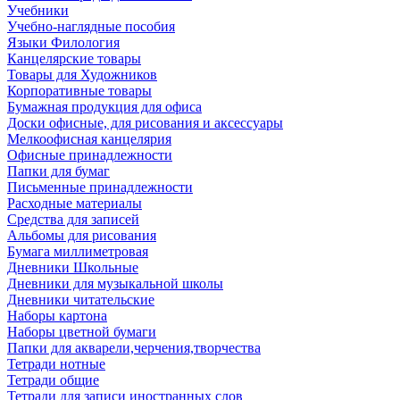
Учебники
Учебно-наглядные пособия
Языки Филология
Канцелярские товары
Товары для Художников
Корпоративные товары
Бумажная продукция для офиса
Доски офисные, для рисования и аксессуары
Мелкоофисная канцелярия
Офисные принадлежности
Папки для бумаг
Письменные принадлежности
Расходные материалы
Средства для записей
Альбомы для рисования
Бумага миллиметровая
Дневники Школьные
Дневники для музыкальной школы
Дневники читательские
Наборы картона
Наборы цветной бумаги
Папки для акварели,черчения,творчества
Тетради нотные
Тетради общие
Тетради для записи иностранных слов