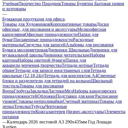
Учебная
Творчество Праздник
Товары Бурятии
Бытовая химия
и хозтовары
—
Бумажная продукция для офиса
Товары для Художников
Корпоративные товары
Доски
офисные, для рисования и аксессуары
Мелкоофисная
канцелярия
Офисные принадлежности
Папки для
бумаг
Письменные принадлежности
Расходные
материалы
Средства для записей
Альбомы для рисования
Бумага миллиметровая
Дневники Школьные
Дневники для
музыкальной школы
Дневники читательские
Наборы
картона
Наборы цветной бумаги
Папки для
акварели,черчения,творчества
Тетради нотные
Тетради
общие
Тетради для записи иностранных слов
Тетради
школьные (12,18,24л)
Тетрадь для конспектов А4
Сменные
блоки и разделители для тетрадей на кольцах
Школьный
текстиль
Товары для рисования
Веера
Глобусы
Закладки
Ластики
Мел
Наборы канцелярских
принадлежностей
Обложки
Подставки для книг
Расписание
уроков
Стаканы-непроливайки
Счетный материал
Товары для
лепки
Точилки
Тубусы
Чертежные
принадлежности
Кожгалантерея (бизнес-аксессуары)
Элементы
питания
—
Календарь 2026 листовой А3 290х435мм Год Лошади
Хатбер