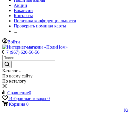
Наши магазины
Акции
Вакансии
Контакты
Политика конфиденциальности
Проверить номинал карты
...
Войти
+7 (967) 620-56-56
Каталог
По всему сайту
По каталогу
Сравнение
0
Избранные товары
0
Корзина
0
К