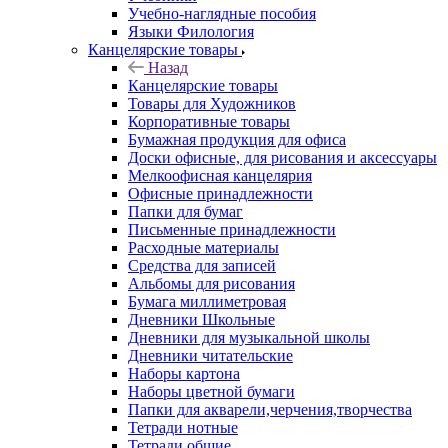
Учебно-наглядные пособия
Языки Филология
Канцелярские товары
Назад
Канцелярские товары
Товары для Художников
Корпоративные товары
Бумажная продукция для офиса
Доски офисные, для рисования и аксессуары
Мелкоофисная канцелярия
Офисные принадлежности
Папки для бумаг
Письменные принадлежности
Расходные материалы
Средства для записей
Альбомы для рисования
Бумага миллиметровая
Дневники Школьные
Дневники для музыкальной школы
Дневники читательские
Наборы картона
Наборы цветной бумаги
Папки для акварели,черчения,творчества
Тетради нотные
Тетради общие