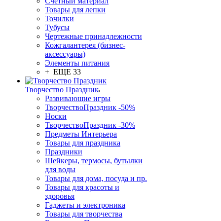
Счетный материал
Товары для лепки
Точилки
Тубусы
Чертежные принадлежности
Кожгалантерея (бизнес-
аксессуары)
Элементы питания
+ ЕЩЕ 33
Творчество Праздник
Развивающие игры
ТворчествоПраздник -50%
Носки
ТворчествоПраздник -30%
Предметы Интерьера
Товары для праздника
Праздники
Шейкеры, термосы, бутылки
для воды
Товары для дома, посуда и пр.
Товары для красоты и
здоровья
Гаджеты и электроника
Товары для творчества