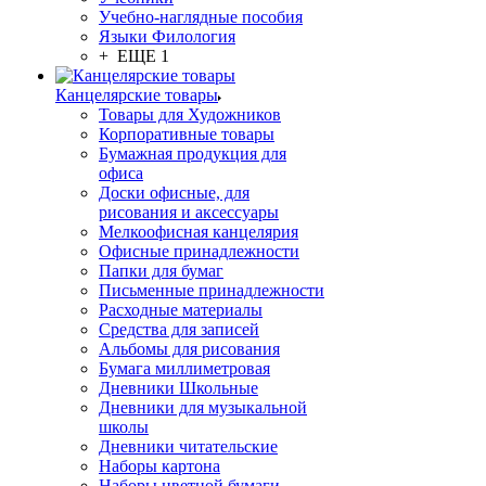
Учебно-наглядные пособия
Языки Филология
+ ЕЩЕ 1
Канцелярские товары
Товары для Художников
Корпоративные товары
Бумажная продукция для
офиса
Доски офисные, для
рисования и аксессуары
Мелкоофисная канцелярия
Офисные принадлежности
Папки для бумаг
Письменные принадлежности
Расходные материалы
Средства для записей
Альбомы для рисования
Бумага миллиметровая
Дневники Школьные
Дневники для музыкальной
школы
Дневники читательские
Наборы картона
Наборы цветной бумаги