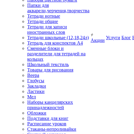
Папки для
акварели,черчения,творчества
Тетради нотные
Тетради общие
Тетради для записи
иностранных слов
Тетради школьные (12,18,24л)
Услуги
Блог
Акции
Тетрадь для конспектов А4
Сменные блоки и
разделители для тетрадей на
кольцах
Школьный текстиль
Товары для рисования
Веера
Глобусы
Закладки
Ластики
Мел
Наборы канцелярских
принадлежностей
Обложки
Подставки для книг
Расписание уроков
Стаканы-непроливайки