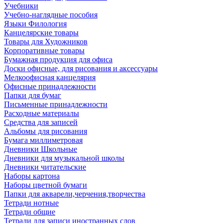
Учебники
Учебно-наглядные пособия
Языки Филология
Канцелярские товары
Товары для Художников
Корпоративные товары
Бумажная продукция для офиса
Доски офисные, для рисования и аксессуары
Мелкоофисная канцелярия
Офисные принадлежности
Папки для бумаг
Письменные принадлежности
Расходные материалы
Средства для записей
Альбомы для рисования
Бумага миллиметровая
Дневники Школьные
Дневники для музыкальной школы
Дневники читательские
Наборы картона
Наборы цветной бумаги
Папки для акварели,черчения,творчества
Тетради нотные
Тетради общие
Тетради для записи иностранных слов