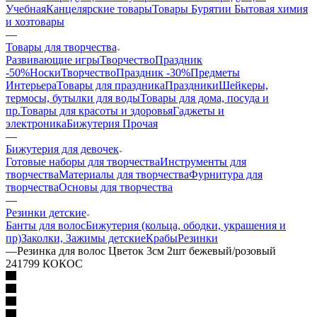
Учебная
Канцелярские товары
Товары Бурятии
Бытовая химия
и хозтовары
—
Товары для творчества
Развивающие игры
ТворчествоПраздник
-50%
Носки
ТворчествоПраздник -30%
Предметы
Интерьера
Товары для праздника
Праздники
Шейкеры,
термосы, бутылки для воды
Товары для дома, посуда и
пр.
Товары для красоты и здоровья
Гаджеты и
электроника
Бижутерия Прочая
—
Бижутерия для девочек
Готовые наборы для творчества
Инструменты для
творчества
Материалы для творчества
Фурнитура для
творчества
Основы для творчества
—
Резинки детские
Банты для волос
Бижутерия (кольца, ободки, украшения и
пр)
Заколки, Зажимы детские
Крабы
Резинки
—
Резинка для волос Цветок 3см 2шт бежевый/розовый
241799 КОКОС