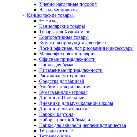
Учебно-наглядные пособия
Языки Филология
Канцелярские товары
Назад
Канцелярские товары
Товары для Художников
Корпоративные товары
Бумажная продукция для офиса
Доски офисные, для рисования и аксессуары
Мелкоофисная канцелярия
Офисные принадлежности
Папки для бумаг
Письменные принадлежности
Расходные материалы
Средства для записей
Альбомы для рисования
Бумага миллиметровая
Дневники Школьные
Дневники для музыкальной школы
Дневники читательские
Наборы картона
Наборы цветной бумаги
Папки для акварели,черчения,творчества
Тетради нотные
Тетради общие