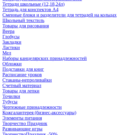
Тетради школьные (12,18,24л)
Тетрадь для конспектов А4
Сменные блоки и разделители для тетрадей на кольцах
Школьный текстиль
Товары для рисования
Веера
Глобусы
Закладки
Ластики
Мел
Наборы канцелярских принадлежностей
Обложки
Подставки для книг
Расписание уроков
Стаканы-непроливайки
Счетный материал
Товары для лепки
Точилки
Тубусы
Чертежные принадлежности
Кожгалантерея (бизнес-аксессуары)
Элементы питания
Творчество Праздник
Развивающие игры
ТворчествоПраздник -50%