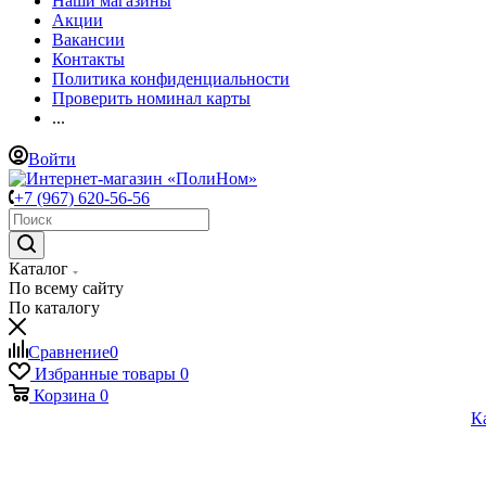
Наши магазины
Акции
Вакансии
Контакты
Политика конфиденциальности
Проверить номинал карты
...
Войти
+7 (967) 620-56-56
Каталог
По всему сайту
По каталогу
Сравнение
0
Избранные товары
0
Корзина
0
К