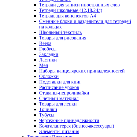
Тетради для записи иностранных слов
Тетради школьные (12,18,24л)
Тетрадь для конспектов А4
Сменные блоки и разделители для тетрадей
на кольцах
Школьный текстиль
Товары для рисования
Веера
Глобусы
Закладки
Ластики
Мел
Наборы канцелярских принадлежностей
Обложки
Подставки для книг
Расписание уроков
Стаканы-непроливайки
Счетный материал
Товары для лепки
Точилки
Тубусы
Чертежные принадлежности
Кожгалантерея (бизнес-аксессуары)
Элементы питания
Творчество Праздник