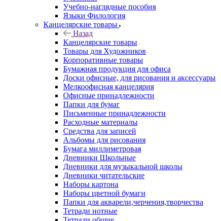
Учебно-наглядные пособия
Языки Филология
Канцелярские товары
Назад
Канцелярские товары
Товары для Художников
Корпоративные товары
Бумажная продукция для офиса
Доски офисные, для рисования и аксессуары
Мелкоофисная канцелярия
Офисные принадлежности
Папки для бумаг
Письменные принадлежности
Расходные материалы
Средства для записей
Альбомы для рисования
Бумага миллиметровая
Дневники Школьные
Дневники для музыкальной школы
Дневники читательские
Наборы картона
Наборы цветной бумаги
Папки для акварели,черчения,творчества
Тетради нотные
Тетради общие