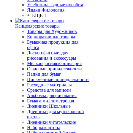
Учебно-наглядные пособия
Языки Филология
+ ЕЩЕ 1
Канцелярские товары
Товары для Художников
Корпоративные товары
Бумажная продукция для
офиса
Доски офисные, для
рисования и аксессуары
Мелкоофисная канцелярия
Офисные принадлежности
Папки для бумаг
Письменные принадлежности
Расходные материалы
Средства для записей
Альбомы для рисования
Бумага миллиметровая
Дневники Школьные
Дневники для музыкальной
школы
Дневники читательские
Наборы картона
Наборы цветной бумаги