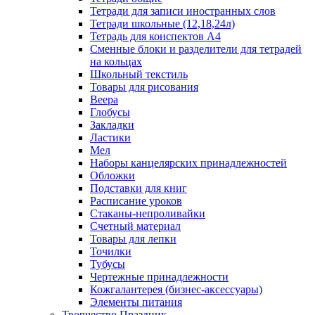
Тетради для записи иностранных слов
Тетради школьные (12,18,24л)
Тетрадь для конспектов А4
Сменные блоки и разделители для тетрадей
на кольцах
Школьный текстиль
Товары для рисования
Веера
Глобусы
Закладки
Ластики
Мел
Наборы канцелярских принадлежностей
Обложки
Подставки для книг
Расписание уроков
Стаканы-непроливайки
Счетный материал
Товары для лепки
Точилки
Тубусы
Чертежные принадлежности
Кожгалантерея (бизнес-аксессуары)
Элементы питания
Творчество Праздник