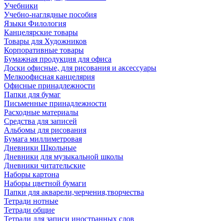
Учебники
Учебно-наглядные пособия
Языки Филология
Канцелярские товары
Товары для Художников
Корпоративные товары
Бумажная продукция для офиса
Доски офисные, для рисования и аксессуары
Мелкоофисная канцелярия
Офисные принадлежности
Папки для бумаг
Письменные принадлежности
Расходные материалы
Средства для записей
Альбомы для рисования
Бумага миллиметровая
Дневники Школьные
Дневники для музыкальной школы
Дневники читательские
Наборы картона
Наборы цветной бумаги
Папки для акварели,черчения,творчества
Тетради нотные
Тетради общие
Тетради для записи иностранных слов