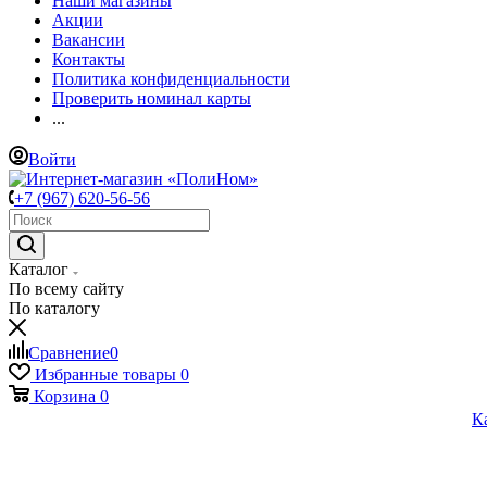
Наши магазины
Акции
Вакансии
Контакты
Политика конфиденциальности
Проверить номинал карты
...
Войти
+7 (967) 620-56-56
Каталог
По всему сайту
По каталогу
Сравнение
0
Избранные товары
0
Корзина
0
К