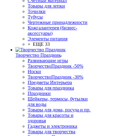
Счетный материал
Товары для лепки
Точилки
Тубусы
Чертежные принадлежности
Кожгалантерея (бизнес-
аксессуары)
Элементы питания
+ ЕЩЕ 33
Творчество Праздник
Развивающие игры
ТворчествоПраздник -50%
Носки
ТворчествоПраздник -30%
Предметы Интерьера
Товары для праздника
Праздники
Шейкеры, термосы, бутылки
для воды
Товары для дома, посуда и пр.
Товары для красоты и
здоровья
Гаджеты и электроника
Товары для творчества