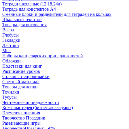
Тетради школьные (12,18,24л)
Тетрадь для конспектов А4
Сменные блоки и разделители для тетрадей на кольцах
Школьный текстиль
Товары для рисования
Веера
Глобусы
Закладки
Ластики
Мел
Наборы канцелярских принадлежностей
Обложки
Подставки для книг
Расписание уроков
Стаканы-непроливайки
Счетный материал
Товары для лепки
Точилки
Тубусы
Чертежные принадлежности
Кожгалантерея (бизнес-аксессуары)
Элементы питания
Творчество Праздник
Развивающие игры
ТворчествоПраздник -50%