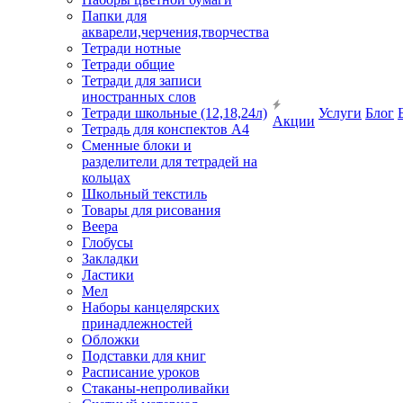
Папки для
акварели,черчения,творчества
Тетради нотные
Тетради общие
Тетради для записи
иностранных слов
Тетради школьные (12,18,24л)
Услуги
Блог
Акции
Тетрадь для конспектов А4
Сменные блоки и
разделители для тетрадей на
кольцах
Школьный текстиль
Товары для рисования
Веера
Глобусы
Закладки
Ластики
Мел
Наборы канцелярских
принадлежностей
Обложки
Подставки для книг
Расписание уроков
Стаканы-непроливайки