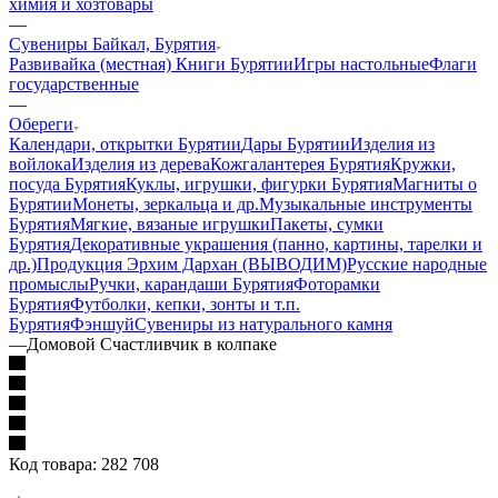
химия и хозтовары
—
Сувениры Байкал, Бурятия
Развивайка (местная)
Книги Бурятии
Игры настольные
Флаги
государственные
—
Обереги
Календари, открытки Бурятии
Дары Бурятии
Изделия из
войлока
Изделия из дерева
Кожгалантерея Бурятия
Кружки,
посуда Бурятия
Куклы, игрушки, фигурки Бурятия
Магниты о
Бурятии
Монеты, зеркальца и др.
Музыкальные инструменты
Бурятия
Мягкие, вязаные игрушки
Пакеты, сумки
Бурятия
Декоративные украшения (панно, картины, тарелки и
др.)
Продукция Эрхим Дархан (ВЫВОДИМ)
Русские народные
промыслы
Ручки, карандаши Бурятия
Фоторамки
Бурятия
Футболки, кепки, зонты и т.п.
Бурятия
Фэншуй
Сувениры из натурального камня
—
Домовой Счастливчик в колпаке
Код товара:
282 708