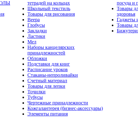
КОЛЫ
тетрадей на кольцах
посуда и 
Школьный текстиль
Товары дл
ия
Товары для рисования
здоровья
Веера
Гаджеты 
Глобусы
Товары дл
Закладки
Бижутери
Ластики
Мел
Наборы канцелярских
принадлежностей
Обложки
Подставки для книг
Расписание уроков
Стаканы-непроливайки
Счетный материал
Товары для лепки
Точилки
Тубусы
Чертежные принадлежности
Кожгалантерея (бизнес-аксессуары)
Элементы питания