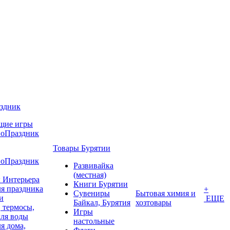
аздник
щие игры
воПраздник
Товары Бурятии
воПраздник
Развивайка
(местная)
 Интерьера
Книги Бурятии
я праздника
+
Сувениры
Бытовая химия и
и
ЕЩЕ
Байкал, Бурятия
хозтовары
 термосы,
Игры
для воды
настольные
я дома,