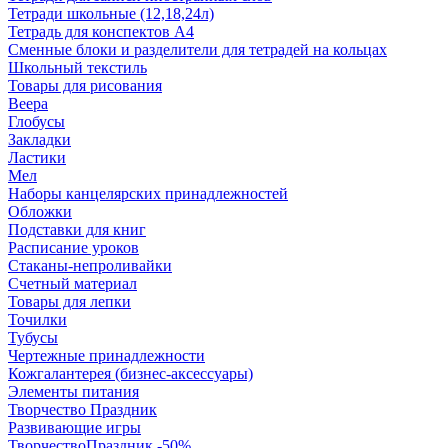
Тетради школьные (12,18,24л)
Тетрадь для конспектов А4
Сменные блоки и разделители для тетрадей на кольцах
Школьный текстиль
Товары для рисования
Веера
Глобусы
Закладки
Ластики
Мел
Наборы канцелярских принадлежностей
Обложки
Подставки для книг
Расписание уроков
Стаканы-непроливайки
Счетный материал
Товары для лепки
Точилки
Тубусы
Чертежные принадлежности
Кожгалантерея (бизнес-аксессуары)
Элементы питания
Творчество Праздник
Развивающие игры
ТворчествоПраздник -50%