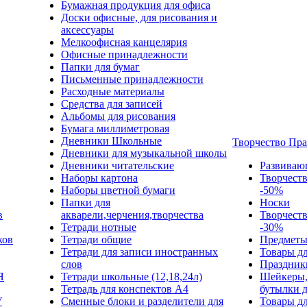
Бумажная продукция для офиса
Доски офисные, для рисования и
аксессуары
Мелкоофисная канцелярия
Офисные принадлежности
Папки для бумаг
Письменные принадлежности
Расходные материалы
Средства для записей
Альбомы для рисования
Бумага миллиметровая
Дневники Школьные
Творчество Пр
Дневники для музыкальной школы
Дневники читательские
Развиваю
Наборы картона
Творчест
Наборы цветной бумаги
-50%
Папки для
Носки
в
акварели,черчения,творчества
Творчест
Тетради нотные
-30%
ков
Тетради общие
Предметы
Тетради для записи иностранных
Товары дл
слов
Праздник
Я
Тетради школьные (12,18,24л)
Шейкеры,
Тетрадь для конспектов А4
бутылки 
У
Сменные блоки и разделители для
Товары дл