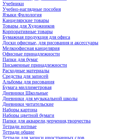
Учебники
Учебно-наглядные пособия
Языки Филология
Канцелярские товары
Товары для Художников
Корпоративные товары
Бумажная продукция для офиса
Доски офисные, для рисования и аксессуары
Мелкоофисная канцелярия
Офисные принадлежности
Папки для бумаг
Письменные принадлежности
Расходные материалы
Средства для записей
Альбомы для рисования
Бумага миллиметровая
Дневники Школьные
Дневники для музыкальной школы
Дневники читательские
Наборы картона
Наборы цветной бумаги
Папки для акварели,черчения,творчества
Тетради нотные
Тетради общие
Тетради для записи иностранных слов