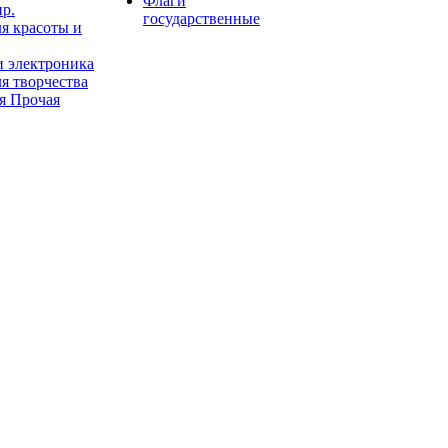
Флаги
пр.
государственные
я красоты и
и электроника
я творчества
я Прочая