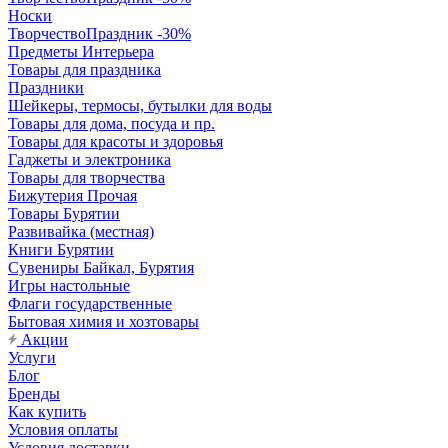
Носки
ТворчествоПраздник -30%
Предметы Интерьера
Товары для праздника
Праздники
Шейкеры, термосы, бутылки для воды
Товары для дома, посуда и пр.
Товары для красоты и здоровья
Гаджеты и электроника
Товары для творчества
Бижутерия Прочая
Товары Бурятии
Развивайка (местная)
Книги Бурятии
Сувениры Байкал, Бурятия
Игры настольные
Флаги государственные
Бытовая химия и хозтовары
Акции
Услуги
Блог
Бренды
Как купить
Условия оплаты
Условия доставки