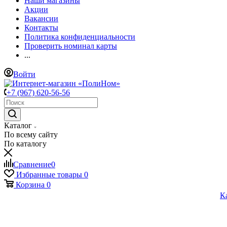
Наши магазины
Акции
Вакансии
Контакты
Политика конфиденциальности
Проверить номинал карты
...
Войти
+7 (967) 620-56-56
Каталог
По всему сайту
По каталогу
Сравнение
0
Избранные товары
0
Корзина
0
К