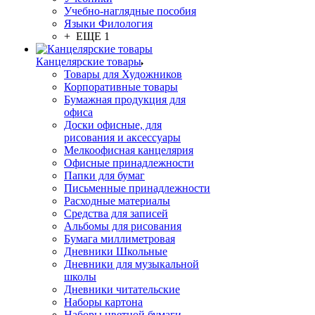
Учебно-наглядные пособия
Языки Филология
+ ЕЩЕ 1
Канцелярские товары
Товары для Художников
Корпоративные товары
Бумажная продукция для
офиса
Доски офисные, для
рисования и аксессуары
Мелкоофисная канцелярия
Офисные принадлежности
Папки для бумаг
Письменные принадлежности
Расходные материалы
Средства для записей
Альбомы для рисования
Бумага миллиметровая
Дневники Школьные
Дневники для музыкальной
школы
Дневники читательские
Наборы картона
Наборы цветной бумаги