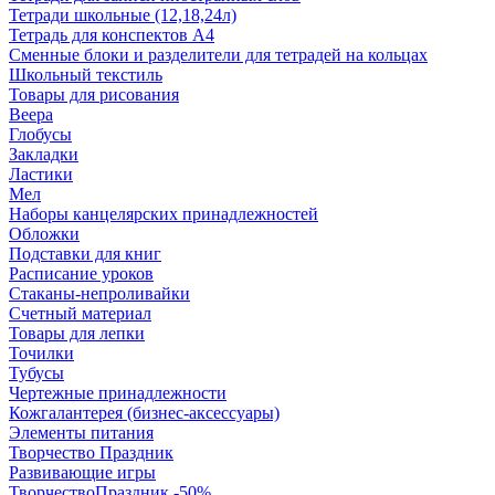
Тетради школьные (12,18,24л)
Тетрадь для конспектов А4
Сменные блоки и разделители для тетрадей на кольцах
Школьный текстиль
Товары для рисования
Веера
Глобусы
Закладки
Ластики
Мел
Наборы канцелярских принадлежностей
Обложки
Подставки для книг
Расписание уроков
Стаканы-непроливайки
Счетный материал
Товары для лепки
Точилки
Тубусы
Чертежные принадлежности
Кожгалантерея (бизнес-аксессуары)
Элементы питания
Творчество Праздник
Развивающие игры
ТворчествоПраздник -50%