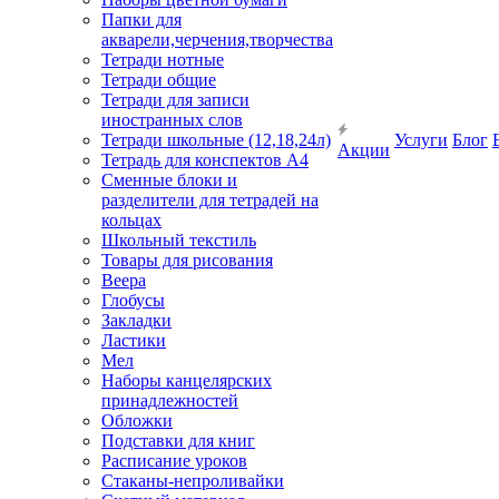
Папки для
акварели,черчения,творчества
Тетради нотные
Тетради общие
Тетради для записи
иностранных слов
Тетради школьные (12,18,24л)
Услуги
Блог
Акции
Тетрадь для конспектов А4
Сменные блоки и
разделители для тетрадей на
кольцах
Школьный текстиль
Товары для рисования
Веера
Глобусы
Закладки
Ластики
Мел
Наборы канцелярских
принадлежностей
Обложки
Подставки для книг
Расписание уроков
Стаканы-непроливайки