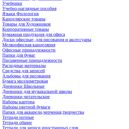
Учебники
Учебно-наглядные пособия
Языки Филология
Канцелярские товары
Товары для Художников
Корпоративные товары
Бумажная продукция для офиса
Доски офисные, для рисования и аксессуары
Мелкоофисная канцелярия
Офисные принадлежности
Папки для бумаг
Письменные принадлежности
Расходные материалы
Средства для записей
Альбомы для рисования
Бумага миллиметровая
Дневники Школьные
Дневники для музыкальной школы
Дневники читательские
Наборы картона
Наборы цветной бумаги
Папки для акварели,черчения,творчества
Тетради нотные
Тетради общие
Тетради для записи иностранных слов