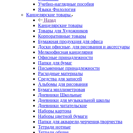
Учебно-наглядные пособия
Языки Филология
Канцелярские товары
Назад
Канцелярские товары
Товары для Художников
Корпоративные товары
Бумажная продукция для офиса
Доски офисные, для рисования и аксессуары
Мелкоофисная канцелярия
Офисные принадлежности
Папки для бумаг
Письменные принадлежности
Расходные материалы
Средства для записей
Альбомы для рисования
Бумага миллиметровая
Дневники Школьные
Дневники для музыкальной школы
Дневники читательские
Наборы картона
Наборы цветной бумаги
Папки для акварели,черчения,творчества
Тетради нотные
Тетради общие