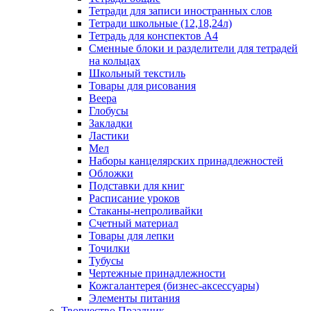
Тетради для записи иностранных слов
Тетради школьные (12,18,24л)
Тетрадь для конспектов А4
Сменные блоки и разделители для тетрадей
на кольцах
Школьный текстиль
Товары для рисования
Веера
Глобусы
Закладки
Ластики
Мел
Наборы канцелярских принадлежностей
Обложки
Подставки для книг
Расписание уроков
Стаканы-непроливайки
Счетный материал
Товары для лепки
Точилки
Тубусы
Чертежные принадлежности
Кожгалантерея (бизнес-аксессуары)
Элементы питания
Творчество Праздник