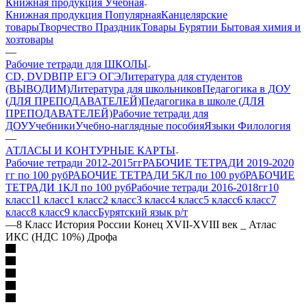
Книжная продукция Учебная
Книжная продукция Популярная
Канцелярские
товары
Творчество Праздник
Товары Бурятии
Бытовая химия и
хозтовары
—
Рабочие тетради для ШКОЛЫ
CD, DVD
ВПР ЕГЭ ОГЭ
Литература для студентов
(ВЫВОДИМ)
Литература для школьников
Педагогика в ДОУ
(ДЛЯ ПРЕПОДАВАТЕЛЕЙ)
Педагогика в школе (ДЛЯ
ПРЕПОДАВАТЕЛЕЙ)
Рабочие тетради для
ДОУ
Учебники
Учебно-наглядные пособия
Языки Филология
—
АТЛАСЫ И КОНТУРНЫЕ КАРТЫ
Рабочие тетради 2012-2015гг
РАБОЧИЕ ТЕТРАДИ 2019-2020
гг по 100 руб
РАБОЧИЕ ТЕТРАДИ 5КЛ по 100 руб
РАБОЧИЕ
ТЕТРАДИ 1КЛ по 100 руб
Рабочие тетради 2016-2018гг
10
класс
11 класс
1 класс
2 класс
3 класс
4 класс
5 класс
6 класс
7
класс
8 класс
9 класс
Бурятский язык р/т
—
8 Класс История России Конец XVII-XVIII век _ Атлас
ИКС (НДС 10%) Дрофа