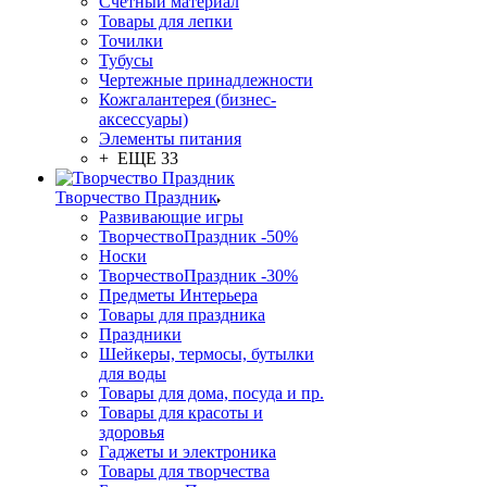
Счетный материал
Товары для лепки
Точилки
Тубусы
Чертежные принадлежности
Кожгалантерея (бизнес-
аксессуары)
Элементы питания
+ ЕЩЕ 33
Творчество Праздник
Развивающие игры
ТворчествоПраздник -50%
Носки
ТворчествоПраздник -30%
Предметы Интерьера
Товары для праздника
Праздники
Шейкеры, термосы, бутылки
для воды
Товары для дома, посуда и пр.
Товары для красоты и
здоровья
Гаджеты и электроника
Товары для творчества