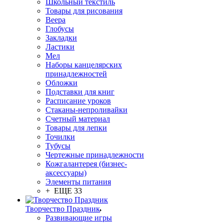
Школьный текстиль
Товары для рисования
Веера
Глобусы
Закладки
Ластики
Мел
Наборы канцелярских
принадлежностей
Обложки
Подставки для книг
Расписание уроков
Стаканы-непроливайки
Счетный материал
Товары для лепки
Точилки
Тубусы
Чертежные принадлежности
Кожгалантерея (бизнес-
аксессуары)
Элементы питания
+ ЕЩЕ 33
Творчество Праздник
Развивающие игры