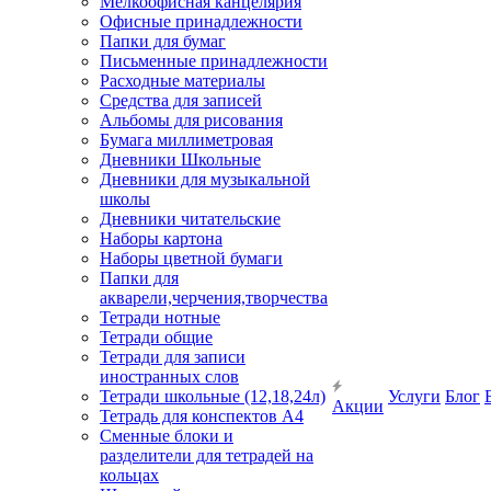
Мелкоофисная канцелярия
Офисные принадлежности
Папки для бумаг
Письменные принадлежности
Расходные материалы
Средства для записей
Альбомы для рисования
Бумага миллиметровая
Дневники Школьные
Дневники для музыкальной
школы
Дневники читательские
Наборы картона
Наборы цветной бумаги
Папки для
акварели,черчения,творчества
Тетради нотные
Тетради общие
Тетради для записи
иностранных слов
Тетради школьные (12,18,24л)
Услуги
Блог
Акции
Тетрадь для конспектов А4
Сменные блоки и
разделители для тетрадей на
кольцах