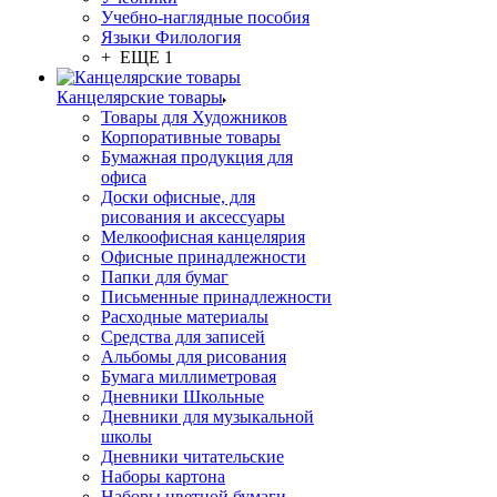
Учебно-наглядные пособия
Языки Филология
+ ЕЩЕ 1
Канцелярские товары
Товары для Художников
Корпоративные товары
Бумажная продукция для
офиса
Доски офисные, для
рисования и аксессуары
Мелкоофисная канцелярия
Офисные принадлежности
Папки для бумаг
Письменные принадлежности
Расходные материалы
Средства для записей
Альбомы для рисования
Бумага миллиметровая
Дневники Школьные
Дневники для музыкальной
школы
Дневники читательские
Наборы картона
Наборы цветной бумаги