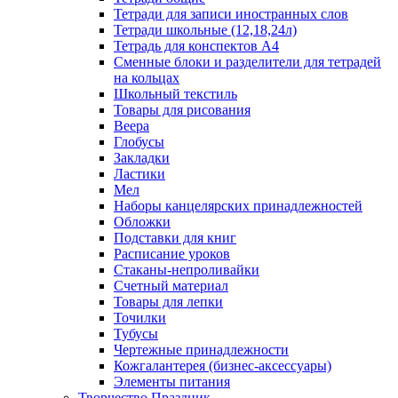
Тетради для записи иностранных слов
Тетради школьные (12,18,24л)
Тетрадь для конспектов А4
Сменные блоки и разделители для тетрадей
на кольцах
Школьный текстиль
Товары для рисования
Веера
Глобусы
Закладки
Ластики
Мел
Наборы канцелярских принадлежностей
Обложки
Подставки для книг
Расписание уроков
Стаканы-непроливайки
Счетный материал
Товары для лепки
Точилки
Тубусы
Чертежные принадлежности
Кожгалантерея (бизнес-аксессуары)
Элементы питания
Творчество Праздник