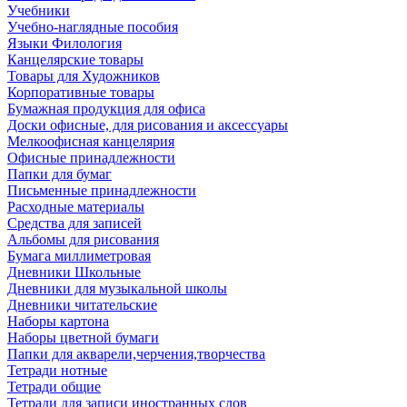
Учебники
Учебно-наглядные пособия
Языки Филология
Канцелярские товары
Товары для Художников
Корпоративные товары
Бумажная продукция для офиса
Доски офисные, для рисования и аксессуары
Мелкоофисная канцелярия
Офисные принадлежности
Папки для бумаг
Письменные принадлежности
Расходные материалы
Средства для записей
Альбомы для рисования
Бумага миллиметровая
Дневники Школьные
Дневники для музыкальной школы
Дневники читательские
Наборы картона
Наборы цветной бумаги
Папки для акварели,черчения,творчества
Тетради нотные
Тетради общие
Тетради для записи иностранных слов