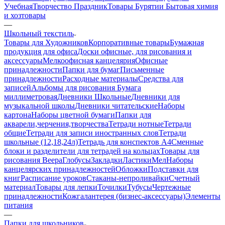
Учебная
Творчество Праздник
Товары Бурятии
Бытовая химия
и хозтовары
—
Школьный текстиль
Товары для Художников
Корпоративные товары
Бумажная
продукция для офиса
Доски офисные, для рисования и
аксессуары
Мелкоофисная канцелярия
Офисные
принадлежности
Папки для бумаг
Письменные
принадлежности
Расходные материалы
Средства для
записей
Альбомы для рисования
Бумага
миллиметровая
Дневники Школьные
Дневники для
музыкальной школы
Дневники читательские
Наборы
картона
Наборы цветной бумаги
Папки для
акварели,черчения,творчества
Тетради нотные
Тетради
общие
Тетради для записи иностранных слов
Тетради
школьные (12,18,24л)
Тетрадь для конспектов А4
Сменные
блоки и разделители для тетрадей на кольцах
Товары для
рисования
Веера
Глобусы
Закладки
Ластики
Мел
Наборы
канцелярских принадлежностей
Обложки
Подставки для
книг
Расписание уроков
Стаканы-непроливайки
Счетный
материал
Товары для лепки
Точилки
Тубусы
Чертежные
принадлежности
Кожгалантерея (бизнес-аксессуары)
Элементы
питания
—
Папки для школьников