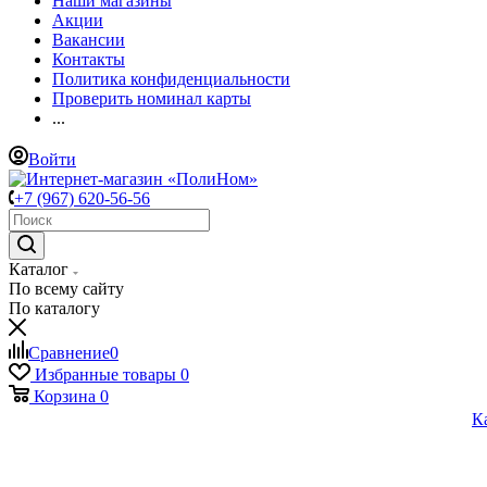
Наши магазины
Акции
Вакансии
Контакты
Политика конфиденциальности
Проверить номинал карты
...
Войти
+7 (967) 620-56-56
Каталог
По всему сайту
По каталогу
Сравнение
0
Избранные товары
0
Корзина
0
К