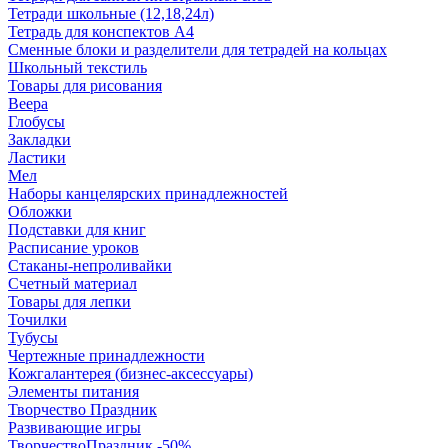
Тетради школьные (12,18,24л)
Тетрадь для конспектов А4
Сменные блоки и разделители для тетрадей на кольцах
Школьный текстиль
Товары для рисования
Веера
Глобусы
Закладки
Ластики
Мел
Наборы канцелярских принадлежностей
Обложки
Подставки для книг
Расписание уроков
Стаканы-непроливайки
Счетный материал
Товары для лепки
Точилки
Тубусы
Чертежные принадлежности
Кожгалантерея (бизнес-аксессуары)
Элементы питания
Творчество Праздник
Развивающие игры
ТворчествоПраздник -50%