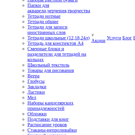
Папки для
акварели,черчения,творчества
Тетради нотные
Тетради общие
Тетради для записи
иностранных слов
Тетради школьные (12,18,24л)
Услуги
Блог
Акции
Тетрадь для конспектов А4
Сменные блоки и
разделители для тетрадей на
кольцах
Школьный текстиль
Товары для рисования
Веера
Глобусы
Закладки
Ластики
Мел
Наборы канцелярских
принадлежностей
Обложки
Подставки для книг
Расписание уроков
Стаканы-непроливайки