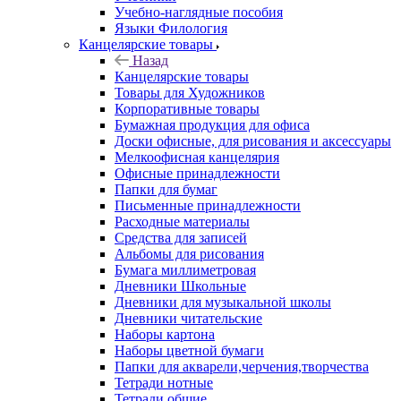
Учебно-наглядные пособия
Языки Филология
Канцелярские товары
Назад
Канцелярские товары
Товары для Художников
Корпоративные товары
Бумажная продукция для офиса
Доски офисные, для рисования и аксессуары
Мелкоофисная канцелярия
Офисные принадлежности
Папки для бумаг
Письменные принадлежности
Расходные материалы
Средства для записей
Альбомы для рисования
Бумага миллиметровая
Дневники Школьные
Дневники для музыкальной школы
Дневники читательские
Наборы картона
Наборы цветной бумаги
Папки для акварели,черчения,творчества
Тетради нотные
Тетради общие