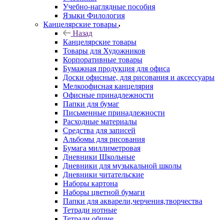
Учебно-наглядные пособия
Языки Филология
Канцелярские товары
Назад
Канцелярские товары
Товары для Художников
Корпоративные товары
Бумажная продукция для офиса
Доски офисные, для рисования и аксессуары
Мелкоофисная канцелярия
Офисные принадлежности
Папки для бумаг
Письменные принадлежности
Расходные материалы
Средства для записей
Альбомы для рисования
Бумага миллиметровая
Дневники Школьные
Дневники для музыкальной школы
Дневники читательские
Наборы картона
Наборы цветной бумаги
Папки для акварели,черчения,творчества
Тетради нотные
Тетради общие