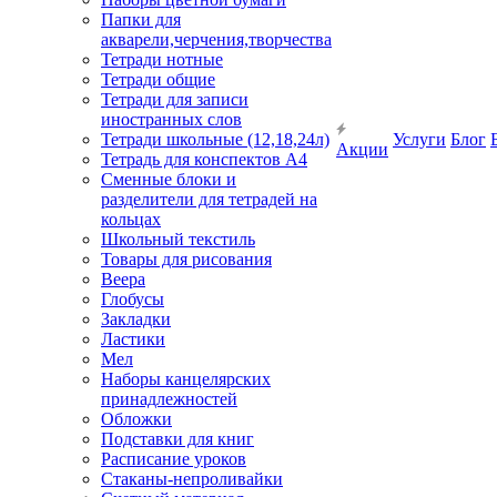
Папки для
акварели,черчения,творчества
Тетради нотные
Тетради общие
Тетради для записи
иностранных слов
Тетради школьные (12,18,24л)
Услуги
Блог
Акции
Тетрадь для конспектов А4
Сменные блоки и
разделители для тетрадей на
кольцах
Школьный текстиль
Товары для рисования
Веера
Глобусы
Закладки
Ластики
Мел
Наборы канцелярских
принадлежностей
Обложки
Подставки для книг
Расписание уроков
Стаканы-непроливайки