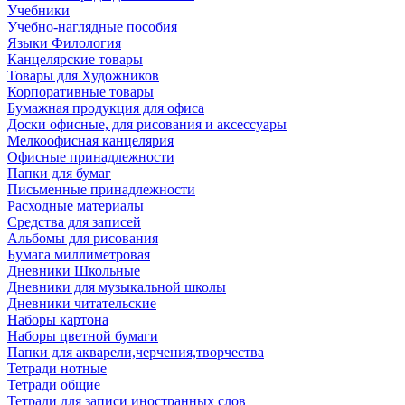
Учебники
Учебно-наглядные пособия
Языки Филология
Канцелярские товары
Товары для Художников
Корпоративные товары
Бумажная продукция для офиса
Доски офисные, для рисования и аксессуары
Мелкоофисная канцелярия
Офисные принадлежности
Папки для бумаг
Письменные принадлежности
Расходные материалы
Средства для записей
Альбомы для рисования
Бумага миллиметровая
Дневники Школьные
Дневники для музыкальной школы
Дневники читательские
Наборы картона
Наборы цветной бумаги
Папки для акварели,черчения,творчества
Тетради нотные
Тетради общие
Тетради для записи иностранных слов