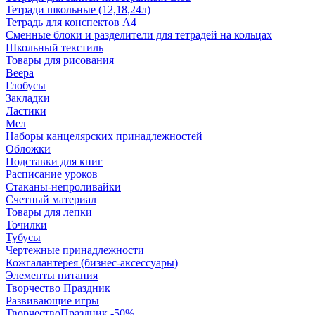
Тетради школьные (12,18,24л)
Тетрадь для конспектов А4
Сменные блоки и разделители для тетрадей на кольцах
Школьный текстиль
Товары для рисования
Веера
Глобусы
Закладки
Ластики
Мел
Наборы канцелярских принадлежностей
Обложки
Подставки для книг
Расписание уроков
Стаканы-непроливайки
Счетный материал
Товары для лепки
Точилки
Тубусы
Чертежные принадлежности
Кожгалантерея (бизнес-аксессуары)
Элементы питания
Творчество Праздник
Развивающие игры
ТворчествоПраздник -50%