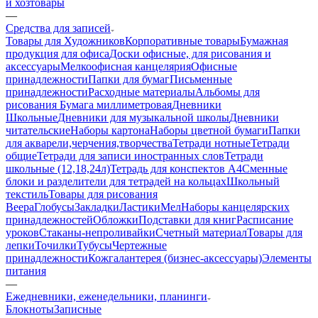
и хозтовары
—
Средства для записей
Товары для Художников
Корпоративные товары
Бумажная
продукция для офиса
Доски офисные, для рисования и
аксессуары
Мелкоофисная канцелярия
Офисные
принадлежности
Папки для бумаг
Письменные
принадлежности
Расходные материалы
Альбомы для
рисования
Бумага миллиметровая
Дневники
Школьные
Дневники для музыкальной школы
Дневники
читательские
Наборы картона
Наборы цветной бумаги
Папки
для акварели,черчения,творчества
Тетради нотные
Тетради
общие
Тетради для записи иностранных слов
Тетради
школьные (12,18,24л)
Тетрадь для конспектов А4
Сменные
блоки и разделители для тетрадей на кольцах
Школьный
текстиль
Товары для рисования
Веера
Глобусы
Закладки
Ластики
Мел
Наборы канцелярских
принадлежностей
Обложки
Подставки для книг
Расписание
уроков
Стаканы-непроливайки
Счетный материал
Товары для
лепки
Точилки
Тубусы
Чертежные
принадлежности
Кожгалантерея (бизнес-аксессуары)
Элементы
питания
—
Ежедневники, еженедельники, планинги
Блокноты
Записные