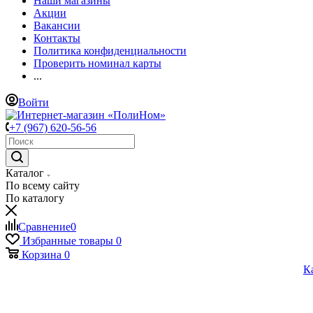
Наши магазины
Акции
Вакансии
Контакты
Политика конфиденциальности
Проверить номинал карты
...
Войти
+7 (967) 620-56-56
Каталог
По всему сайту
По каталогу
Сравнение
0
Избранные товары
0
Корзина
0
К