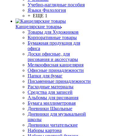
Учебно-наглядные пособия
Языки Филология
+ ЕЩЕ 1
Канцелярские товары
Товары для Художников
Корпоративные товары
Бумажная продукция для
офиса
Доски офисные, для
рисования и аксессуары
Мелкоофисная канцелярия
Офисные принадлежности
Папки для бумаг
Письменные принадлежности
Расходные материалы
Средства для записей
Альбомы для рисования
Бумага миллиметровая
Дневники Школьные
Дневники для музыкальной
школы
Дневники читательские
Наборы картона
Наборы цветной бумаги