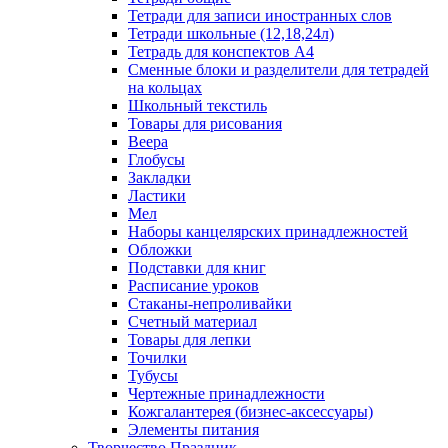
Тетради для записи иностранных слов
Тетради школьные (12,18,24л)
Тетрадь для конспектов А4
Сменные блоки и разделители для тетрадей
на кольцах
Школьный текстиль
Товары для рисования
Веера
Глобусы
Закладки
Ластики
Мел
Наборы канцелярских принадлежностей
Обложки
Подставки для книг
Расписание уроков
Стаканы-непроливайки
Счетный материал
Товары для лепки
Точилки
Тубусы
Чертежные принадлежности
Кожгалантерея (бизнес-аксессуары)
Элементы питания
Творчество Праздник