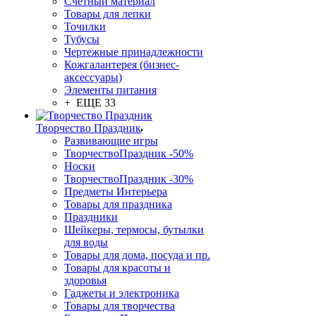
Счетный материал
Товары для лепки
Точилки
Тубусы
Чертежные принадлежности
Кожгалантерея (бизнес-
аксессуары)
Элементы питания
+ ЕЩЕ 33
Творчество Праздник
Развивающие игры
ТворчествоПраздник -50%
Носки
ТворчествоПраздник -30%
Предметы Интерьера
Товары для праздника
Праздники
Шейкеры, термосы, бутылки
для воды
Товары для дома, посуда и пр.
Товары для красоты и
здоровья
Гаджеты и электроника
Товары для творчества